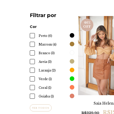
Filtrar por
46
%
Cor
OFF
Preto (6)
Marrom (4)
Branco (3)
Areia (3)
Laranja (2)
Verde (1)
Coral (1)
Goiaba (1)
Saia Helen
VER TODOS
R$1
R$239,90