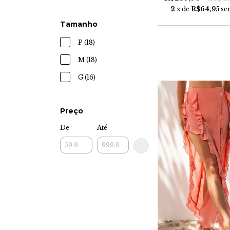
2
x de
R$64,95
se
Tamanho
P (18)
M (18)
G (16)
Preço
De
Até