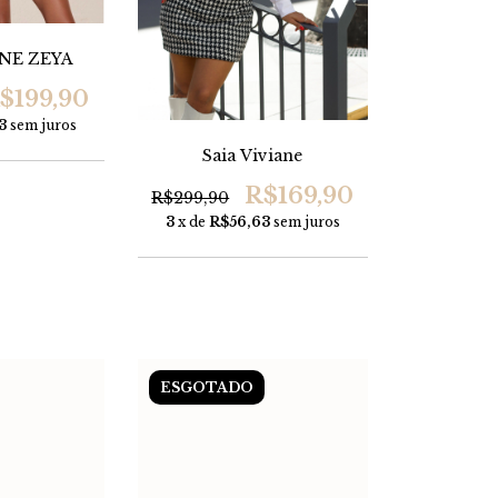
NE ZEYA
$199,90
3
sem juros
Saia Viviane
R$169,90
R$299,90
3
x de
R$56,63
sem juros
ESGOTADO