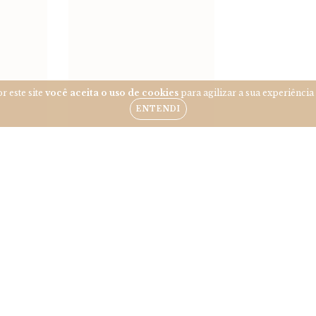
r este site
você aceita o uso de cookies
para agilizar a sua experiênci
ENTENDI
OIL
EA
0
m juros
CONJUNTO ADRIANA
R$999,90
6
x de
R$166,65
sem juros