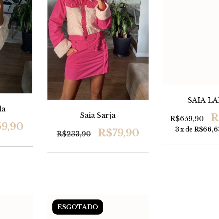
SAIA LA
la
Saia Sarja
R
R$659,90
9,90
3
x de
R$66,6
R$79,90
R$233,90
ESGOTADO