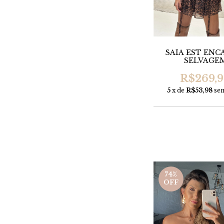
SAIA EST EN
SELVAGE
R$269,
5
x de
R$53,98
sem
74
%
OFF