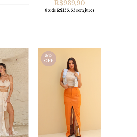
R$939,90
6
x de
R$156,65
sem juros
26
%
OFF