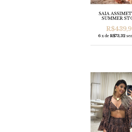
SAIA ASSIME
SUMMER ST
R$439,
6
x de
R$73,32
se