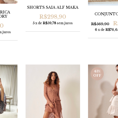
SHORTS SAIA ALF MAKA
TRICA
CONJUNTO
R$298,90
ORY
R
5
x de
R$59,78
sem juros
R$569,90
90
6
x de
R$76,6
m juros
43
%
OFF