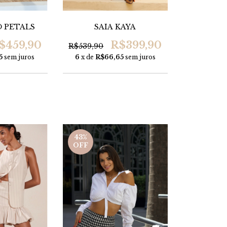
 PETALS
SAIA KAYA
$459,90
R$399,90
R$539,90
5
sem juros
6
x de
R$66,65
sem juros
43
%
OFF