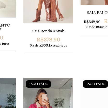
SAIA BALO
R
R$352,90
CANTO
3
x de
R$66,6
M
Saia Renda Anyah
90
R$378,90
 juros
6
x de
R$63,15
sem juros
ESGOTADO
ESGOTADO