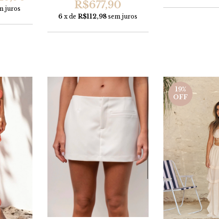
R$677,90
m juros
6
x de
R$112,98
sem juros
19
%
OFF