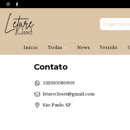
Início
Todas
News
Vestido
Contato
5511910080909
letarecloset@gmail.com
São Paulo-SP