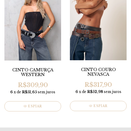
CINTO COURO
CINTO CAMURÇA
NEVASCA
WESTERN
R$317,90
R$309,90
6
x de
R$52,98
sem juros
6
x de
R$51,65
sem juros
ESPIAR
ESPIAR