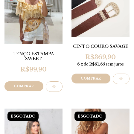
CINTO COURO SAVAGE
LENÇO ESTAMPA
R$369,90
SWEET
6
x de
R$61,65
sem juros
R$99,90
COMPRAR
COMPRAR
ESGOTADO
ESGOTADO