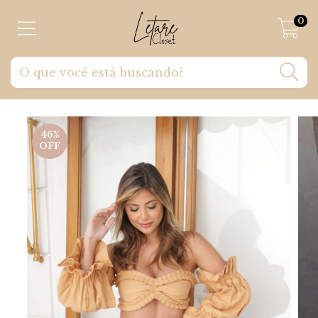
0
46
%
OFF