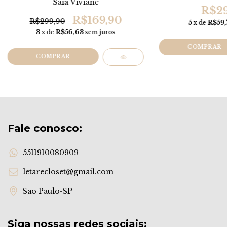
Saia Viviane
R$29
R$169,90
R$299,90
5
x de
R$59,
3
x de
R$56,63
sem juros
COMPRAR
COMPRAR
Fale conosco:
5511910080909
letarecloset@gmail.com
São Paulo-SP
Siga nossas redes sociais: