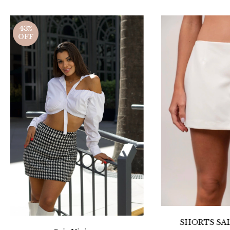
43
%
OFF
SHORTS SAI