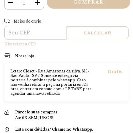
ALTERAR CEP
Entregas para o CEP:
Meios de envio
CALCULAR
Não sei meu CEP
Nossa loja
Letare Closet - Rua Amazonas da silva, 813-
Grátis
São Paulo- SP / Somente entrega via
portaria á combinar pelo whatsapp. Caso
não venha retirar a peça na portaria em 24
hras, entrar em contato com a LETARE para
agendar uma nova retirada.
Parcele suas compras.
Até 6X SEM JUROS!
Esta com dúvidas? Chame no Whatsapp.