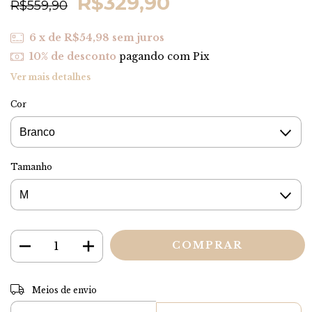
R$329,90
R$559,90
6
x de
R$54,98
sem juros
10% de desconto
pagando com Pix
Ver mais detalhes
Cor
Tamanho
ALTERAR CEP
Entregas para o CEP:
Meios de envio