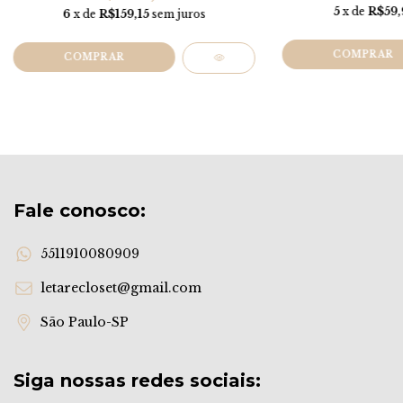
5
x de
R$59,
6
x de
R$159,15
sem juros
COMPRAR
COMPRAR
Fale conosco:
5511910080909
letarecloset@gmail.com
São Paulo-SP
Siga nossas redes sociais: