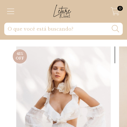
0
41
%
OFF