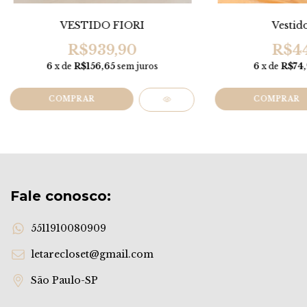
VESTIDO FIORI
Vestid
R$939,90
R$44
6
x de
R$156,65
sem juros
6
x de
R$74,
COMPRAR
COMPRAR
Fale conosco:
5511910080909
letarecloset@gmail.com
São Paulo-SP