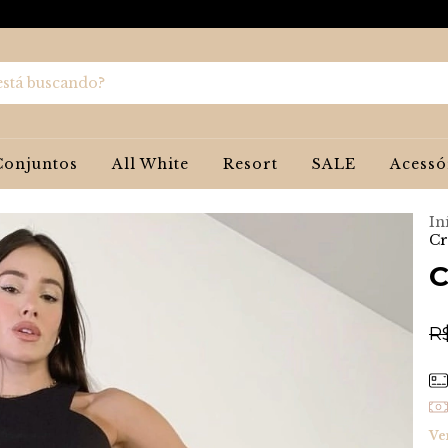
Conjuntos
All White
Resort
SALE
Acessó
In
Cr
C
R
Ve