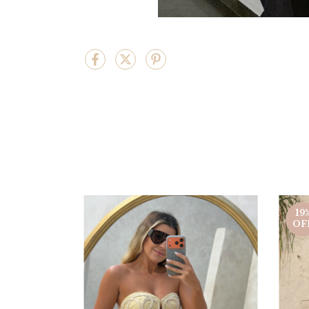
19
OF