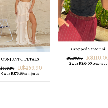
Cropped Santorini
R$110,0
R$199,90
CONJUNTO PETALS
2
x de
R$55,00
sem juros
R$459,90
$569,90
6
x de
R$76,65
sem juros