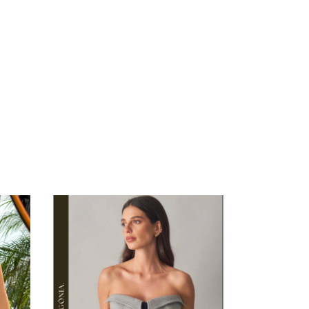
42
%
OFF