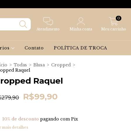
0
Atendimento
Minha conta
Meu carrinho
rios
Contato
POLÍTICA DE TROCA
ício
>
Todas
>
Blusa
>
Cropped
>
opped Raquel
ropped Raquel
R$99,90
$279,90
10% de desconto
pagando com Pix
r mais detalhes