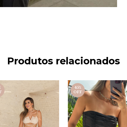
Produtos relacionados
%
45
%
F
OFF