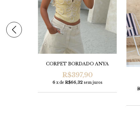
CORPET BORDADO ANYA
R$397,90
CA SWEET
6
x de
R$66,32
sem juros
R
90
m juros