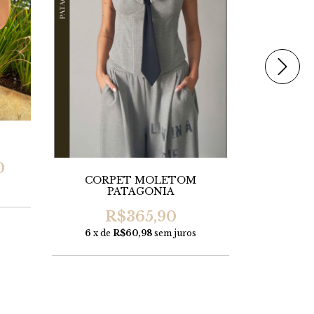
0
CORPET MOLETOM
CORPET 
PATAGONIA
R$119,
R$365,90
6
x de
R$60,98
sem juros