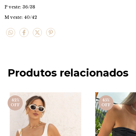
P veste: 36/38
M veste: 40/42
Produtos relacionados
42
%
45
%
OFF
OFF