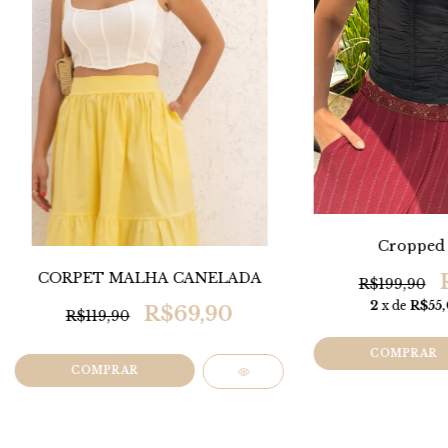
Cropped 
CORPET MALHA CANELADA
R$199,90
2
x de
R$55
R$69,90
R$119,90
COMPRAR
COMPRAR