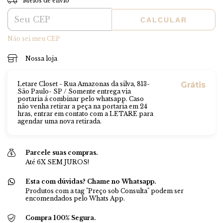
Meios de envio
CALCULAR
Não sei meu CEP
Nossa loja
Letare Closet - Rua Amazonas da silva, 813-
Grátis
São Paulo- SP / Somente entrega via
portaria á combinar pelo whatsapp. Caso
não venha retirar a peça na portaria em 24
hras, entrar em contato com a LETARE para
agendar uma nova retirada.
Parcele suas compras.
Até 6X SEM JUROS!
Esta com dúvidas? Chame no Whatsapp.
Produtos com a tag "Preço sob Consulta" podem ser
encomendados pelo Whats App.
Compra 100% Segura.