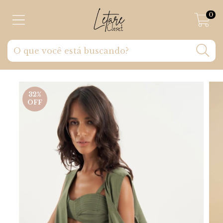
0
32
%
OFF