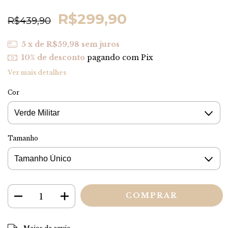
R$299,90
R$439,90
5
x de
R$59,98
sem juros
10% de desconto
pagando com Pix
Ver mais detalhes
Cor
Tamanho
ALTERAR CEP
Entregas para o CEP: