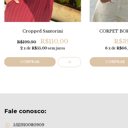
Cropped Santorini
CORPET BO
R$110,00
R$39
R$199,90
2
x de
R$55,00
sem juros
6
x de
R$66
COMPRAR
COMPRAR
Fale conosco:
5511910080909